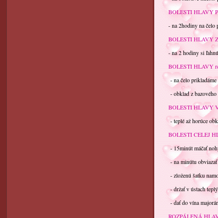
BOLESTI HLAVY 
- na 2hodiny na čelo pr
BOLESTI HLAVY Z
- na 2 hodiny si ľahnúť 
BOLESTI HLAVY re
- na čelo prikladáme če
- obklad z bazového kve
BOLESTI HLAVY 
- teplé až horúce obkla
BOLESTI CELEJ H
- 15minút máčať nohy 
- na minútu obviazať t
- zloženú šatku namočiť
- držať v ústach teplý
- dať do vína majoránk
ROZPÁLENÁ HLA