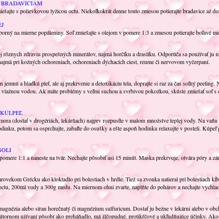
I BRADAVICIAM
iešajte s polievkovou lyžicou octu. Niekoľkokrát denne touto zmesou potierajte bradavice až do
EJ
borný na mierne popáleniny. Soľ zmiešajte s olejom v pomere 1:3 a zmesou potierajte boľavé mi
 rôznych zdraviu prospešných minerálov, najmä horčíku a draslíku. Odporúča sa používať ju nie
 najmä pri kožných ochoreniach, ochoreniach dýchacích ciest, reume či nervovom vyčerpaní.
 jemnú a hladkú pleť, ale aj prekrvenie a detoxikáciu tela, doprajte si raz za čas soľný peeling
a vlažnou vodou. Ak máte problémy s veľmi suchou a svrbivou pokožkou, skúste zmiešať soľ s 
KÚLPEĽ
ra (dostať v drogériách, lekárňach) najprv rozpusťte v malom množstve teplej vody. Na vaňu st
ťhodinku, potom sa osprchujte, zabaľte do osušky a ešte aspoň hodinku relaxujte v posteli. Kú
SOLI
omere 1:1 a naneste na tvár. Nechajte pôsobiť asi 15 minút. Maska prekrvuje, otvára póry a záro
rovekom Grécku ako kloktadlo pri bolestiach v hrdle. Tiež sa zvonka natieral pri bolestiach kĺb
octu, 200ml vody a 300g medu. Na miernom ohni zvarte, naplňte do pohárov a nechajte vychladn
agnézia alebo síran horečnatý či magnézium sulfuricum. Dostať ju bežne v lekárni alebo v obc
nútornom užívaní pôsobí ako preháňadlo, má žlčopudné, protikŕčové a ukľudňujúce účinky. Ako 