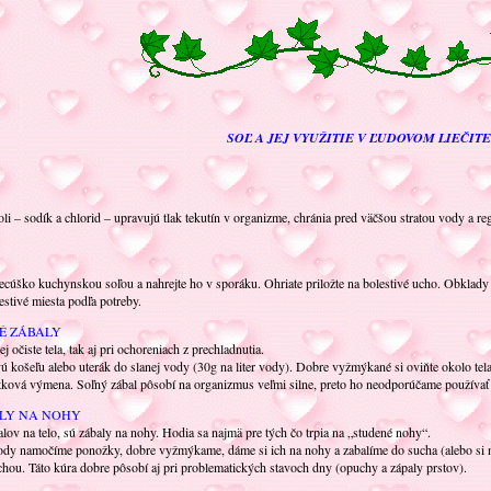
SOĽ A JEJ VYUŽITIE V ĽUDOVOM LIEČIT
i – sodík a chlorid – upravujú tlak tekutín v organizme, chránia pred väčšou stratou vody a re
ecúško kuchynskou soľou a nahrejte ho v sporáku. Ohriate priložte na bolestivé ucho. Obklady 
estivé miesta podľa potreby.
É ZÁBALY
 očiste tela, tak aj pri ochoreniach z prechladnutia.
ú košeľu alebo uterák do slanej vody (30g na liter vody). Dobre vyžmýkané si oviňte okolo tela, ľ
 látková výmena. Soľný zábal pôsobí na organizmus veľmi silne, preto ho neodporúčame použív
LY NA NOHY
v na telo, sú zábaly na nohy. Hodia sa najmä pre tých čo trpia na „studené nohy“.
ody namočíme ponožky, dobre vyžmýkame, dáme si ich na nohy a zabalíme do sucha (alebo si 
hou. Táto kúra dobre pôsobí aj pri problematických stavoch dny (opuchy a zápaly prstov).