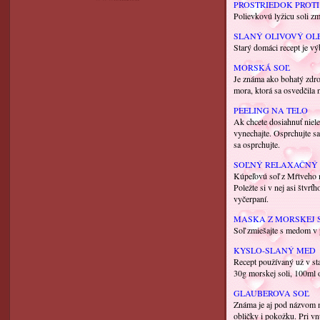
PROSTRIEDOK PROT
Polievkovú lyžicu soli zm
SLANÝ OLIVOVÝ OL
Starý domáci recept je vý
MORSKÁ SOĽ
Je známa ako bohatý zdroj
mora, ktorá sa osvedčila
PEELING NA TELO
Ak chcete dosiahnuť nielen
vynechajte. Osprchujte s
sa osprchujte.
SOĽNÝ RELAXAČNÝ 
Kúpeľovú soľ z Mŕtveho mo
Poležte si v nej asi štvr
vyčerpaní.
MASKA Z MORSKEJ 
Soľ zmiešajte s medom v p
KYSLO-SLANÝ MED
Recept používaný už v sta
30g morskej soli, 100ml 
GLAUBEROVA SOĽ
Známa je aj pod názvom m
obličky i pokožku. Pri v