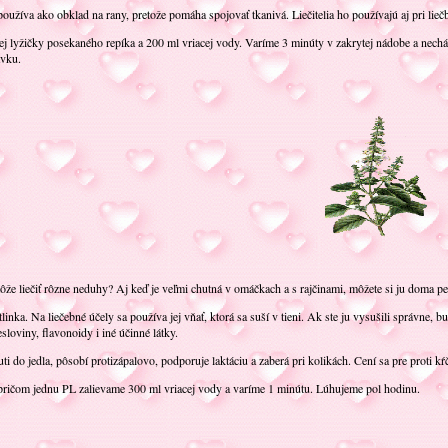
používa ako obklad na rany, pretože pomáha spojovať tkanivá. Liečitelia ho používajú aj pri lie
ej lyžičky posekaného repíka a 200 ml vriacej vody. Varíme 3 minúty v zakrytej nádobe a nec
ávku.
ôže liečiť rôzne neduhy? Aj keď je veľmi chutná v omáčkach a s rajčinami, môžete si ju doma pes
linka. Na liečebné účely sa používa jej vňať, ktorá sa suší v tieni. Ak ste ju vysušili správne
esloviny, flavonoidy i iné účinné látky.
ti do jedla, pôsobí protizápalovo, podporuje laktáciu a zaberá pri kolikách. Cení sa pre proti kŕ
pričom jednu PL zalievame 300 ml vriacej vody a varíme 1 minútu. Lúhujeme pol hodinu.