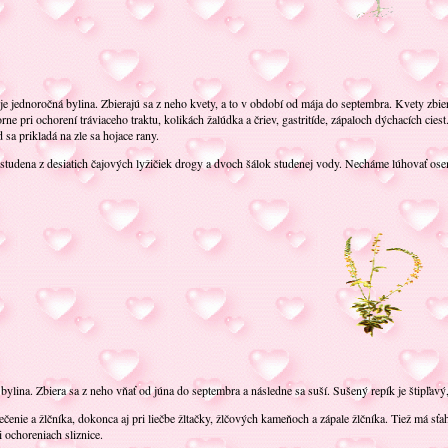
e jednoročná bylina. Zbierajú sa z neho kvety, a to v období od mája do septembra. Kvety zbi
ne pri ochorení tráviaceho traktu, kolikách žalúdka a čriev, gastritíde, zápaloch dýchacích cies
a prikladá na zle sa hojace rany.
studena z desiatich čajových lyžičiek drogy a dvoch šálok studenej vody. Necháme lúhovať ose
 bylina. Zbiera sa z neho vňať od júna do septembra a následne sa suší. Sušený repík je štipľav
ečenie a žlčníka, dokonca aj pri liečbe žltačky, žlčových kameňoch a zápale žlčníka. Tiež má sť
 ochoreniach sliznice.