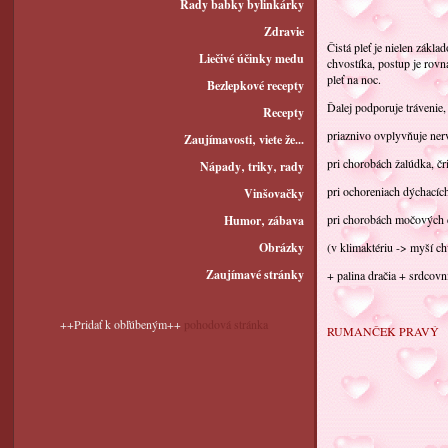
Rady babky bylinkárky
Zdravie
Čistá pleť je nielen zákl
Liečivé účinky medu
chvostíka, postup je rovn
pleť na noc.
Bezlepkové recepty
Ďalej podporuje trávenie
Recepty
priaznivo ovplyvňuje ner
Zaujímavosti‚ viete že...
pri chorobách žalúdka, čri
Nápady‚ triky‚ rady
pri ochoreniach dýchacích
Vinšovačky
pri chorobách močových c
Humor‚ zábava
Obrázky
(v klimaktériu -> myší c
Zaujímavé stránky
+ palina dračia + srdcovn
++Pridať k obľúbeným++
pohodová stránka
RUMANČEK PRA