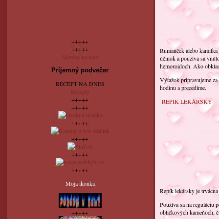
+++++
+++++
Rumanček alebo kamilka j
Meniny na web
účinok a používa sa vnútor
hemoroidoch. Ako obklad s
Príjemný podvečer
Výťažok pripravujeme za 
RECEPT NA DNES
hodinu a precedíme.
Recepty
+++++
REPÍK LEKÁRSKY
+++++
+++++
+++++
+++++
+++++
Moja ikonka
Repík lekársky je trvácna
Používa sa na reguláciu p
+++++
obličkových kameňoch, či