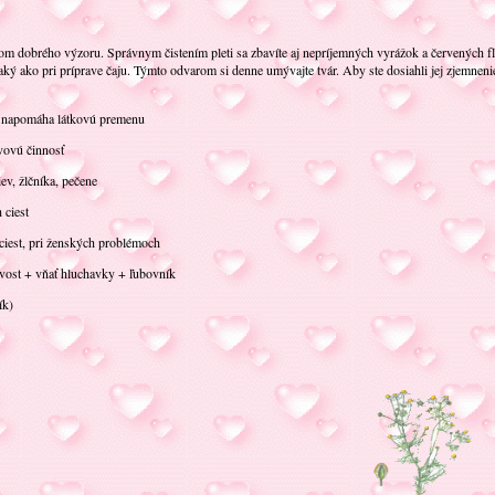
adom dobrého výzoru. Správnym čistením pleti sa zbavíte aj nepríjemných vyrážok a červených f
aký ako pri príprave čaju. Týmto odvarom si denne umývajte tvár. Aby ste dosiahli jej zjemnenie
, napomáha látkovú premenu
vovú činnosť
ev, žlčníka, pečene
 ciest
iest, pri ženských problémoch
hvost + vňať hluchavky + ľubovník
ík)
VÝ