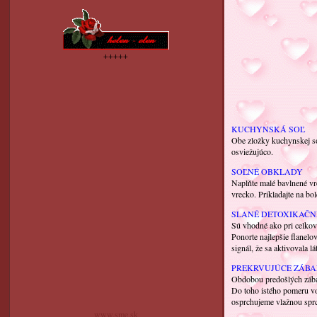
+++++
KUCHYNSKÁ SOĽ
Obe zložky kuchynskej sol
osviežujúco.
SOĽNÉ OBKLADY
Naplňte malé bavlnené vr
vrecko. Prikladajte na bol
SLANÉ DETOXIKAČN
Sú vhodné ako pri celkovej
Ponorte najlepšie flanelov
signál, že sa aktivovala
PREKRVUJÚCE ZÁBA
Obdobou predošlých zábalo
Do toho istého pomeru v
osprchujeme vlažnou sprc
www.sme.sk