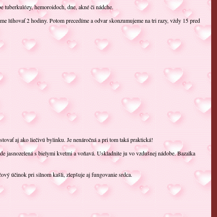
čbe tuberkulózy, hemoroidoch, dne, akné či nádche.
háme lúhovať 2 hodiny. Potom precedíme a odvar skonzumujeme na tri razy, vždy 15 pred
tovať aj ako liečivú bylinku. Je nenáročná a pri tom taká praktická!
, bude jasnozelená s bielymi kvetmi a voňavá. Uskladnite ju vo vzdušnej nádobe. Bazalka
čový účinok pri silnom kašli, zlepšuje aj fungovanie srdca.