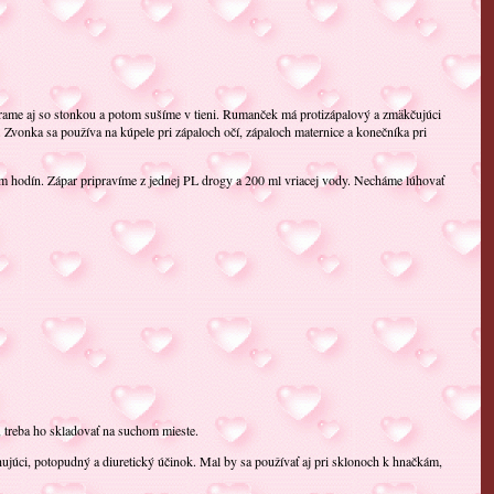
erame aj so stonkou a potom sušíme v tieni. Rumanček má protizápalový a zmäkčujúci
t. Zvonka sa používa na kúpele pri zápaloch očí, zápaloch maternice a konečníka pri
m hodín. Zápar pripravíme z jednej PL drogy a 200 ml vriacej vody. Necháme lúhovať
ý, treba ho skladovať na suchom mieste.
ahujúci, potopudný a diuretický účinok. Mal by sa používať aj pri sklonoch k hnačkám,