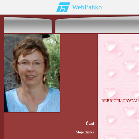
WebĽahko
REBRÍČEK OBYČAJ
Úvod
Moje dielka