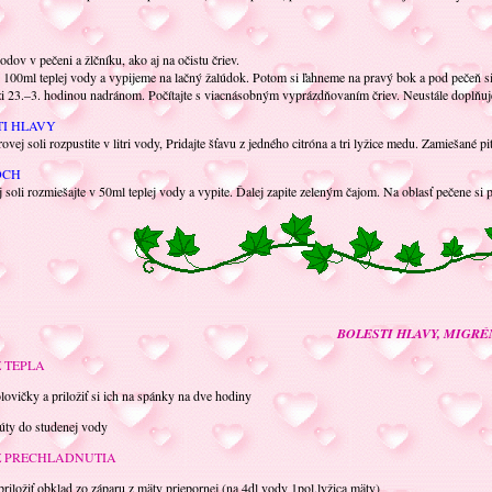
dov v pečeni a žlčníku, ako aj na očistu čriev.
100ml teplej vody a vypijeme na lačný žalúdok. Potom si ľahneme na pravý bok a pod pečeň si 
i 23.–3. hodinou nadránom. Počítajte s viacnásobným vyprázdňovaním čriev. Neustále doplňu
TI HLAVY
ovej soli rozpustite v litri vody, Pridajte šťavu z jedného citróna a tri lyžice medu. Zamiešané
OCH
soli rozmiešajte v 50ml teplej vody a vypite. Ďalej zapite zeleným čajom. Na oblasť pečene si pr
BOLESTI HLAVY, MIGRÉ
 TEPLA
ovičky a priložiť si ich na spánky na dve hodiny
ty do studenej vody
Z PRECHLADNUTIA
iložiť obklad zo záparu z mäty priepornej (na 4dl vody 1pol.lyžica mäty)