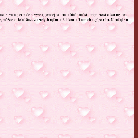
ľakov. Vaša pleť bude navyše aj jemnejšia a na pohľad mladšia.Pripravte si odvar myšieho
, môžete zmiešať šťavu zo zrelých rajčín so štipkou soli a trochou glycerínu. Nanášajte na