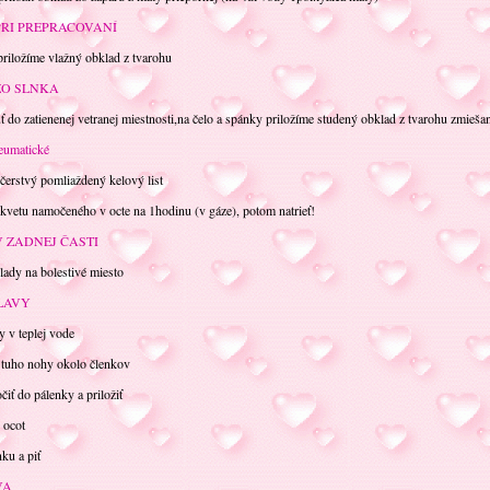
PRI PREPRACOVANÍ
iložíme vlažný obklad z tvarohu
O SLNKA
do zatienenej vetranej miestnosti,na čelo a spánky priložíme studený obklad z tvarohu zmie
umatické
rstvý pomliaždený kelový list
tu namočeného v octe na 1hodinu (v gáze), potom natrieť!
V ZADNEJ ČASTI
dy na bolestivé miesto
LAVY
v teplej vode
uho nohy okolo členkov
 do pálenky a priložiť
 ocot
u a piť
VA