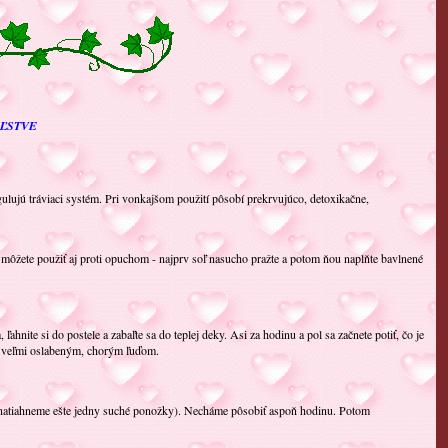
EĽSTVE
gulujú tráviaci systém. Pri vonkajšom použití pôsobí prekrvujúco, detoxikačne,
môžete použiť aj proti opuchom - najprv soľ nasucho pražte a potom ňou naplňte bavlnené
ahnite si do postele a zabaľte sa do teplej deky. Asi za hodinu a pol sa začnete potiť, čo je
ať veľmi oslabeným, chorým ľuďom.
natiahneme ešte jedny suché ponožky). Necháme pôsobiť aspoň hodinu. Potom