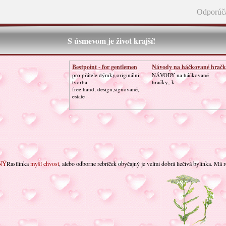
Odporúč
S úsmevom je život krajší!
Bestpoint - for gentlemen
Návody na háčkované hračk
pro přátele dýmky,originální
NÁVODY na háčkované
tvorba
hračky‚ k
free hand, design,signované,
estate
NÝ
Rastlinka
myší chvost
, alebo odborne rebríček obyčajný je veľmi dobrá liečivá bylinka. Má r