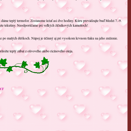
dáme teplý termofor. Zostaneme ležať asi dve hodiny. Kúru prevádzajte buď Medzi 7.-9.
jete tekutiny. Neodporúčame pri veľkých žlčníkových kameňoch!
 pite po malých dúškoch. Nápoj je účinný aj pri vysokom krvnom tlaku na jeho zníženie.
iložte teplý zábal z olivového alebo ricínového oleja.
NY