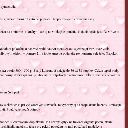
 vymiznutia.
esta, zabráni vzniku škvŕn po popálení. Nepoužívajte na otvorené rany!
len na vnútorné (v kuchyni) ale aj na vonkajšie použitie. Najúčinnejšia je soľ z Mŕtveho
. Na vlhkú pokožku si naneste hrubú vrstvu morskej soli a jemne ju trite. Tvár však
olivovým olejom v pomere 2:1 a touto zmesou potierajte rovnomerne celé telo. Napokon
ačí okolo 300 – 500 g. Slaný koncentrát nalejte do 36 až 38 stupňov Celzia teplej vody.
peľ podporuje dobrý spánok, je vhodný pri zápalových ochoreniach kĺbov, reume a celkovom
veň čistí pleť.
ov a chrbtice či pri vyskočených stavcoch. Je výborný aj na rozpúšťanie hlienov. Zmiešajte
úť. Používajte podľa potreby.
hodoch s výživovými doplnkami. Má liečivý vplyv na tráviace orgány, pečeň, žlčník,
preháňadlo na očistu tela a pre peknú pokožku ho radi používajú modelky a