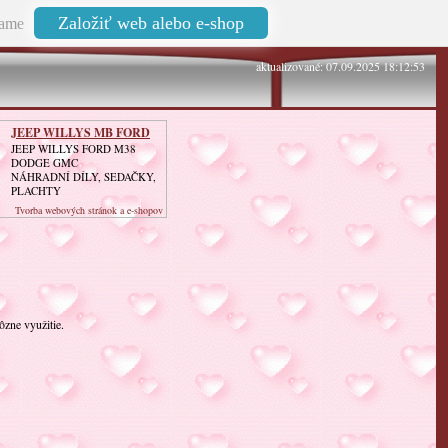
Založiť web alebo e-shop
ame
aktualizované: 07.09.2025 18:12:53
JEEP WILLYS MB FORD
GPW
JEEP WILLYS FORD M38
DODGE GMC
NÁHRADNÍ DÍLY, SEDAČKY,
PLACHTY
Tvorba webových stránok a e-shopov
ôzne využitie.