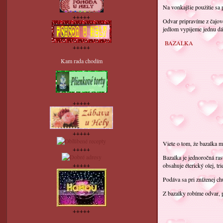
Na vonkajšie použitie sa 
+++++
Odvar pripravíme z čajov
jedlom vypijeme jednu d
BAZALKA
+++++
Kam rada chodím
+++++
+++++
Viete o tom, že bazalka m
+++++
Bazalka je jednoročná rast
+++++
obsahuje éterický olej, tri
Podáva sa pri zníženej chu
Z bazalky robíme odvar, 
+++++