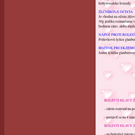
hollywoodske hviezdy.
ŽLČNÍKOVÁ OČISTA
Je vhodná na očistu žlčovo
30g prášku rozmiešame v 
hodinou ráno, alebo medz
NÁPOJ PROTI BOLES
Polievkovú lyžicu glauber
ROZTOK PRI EKZÉM
Jednu lyžičku glauberovej 
BOLESTI HLAVY Z
- citrón rozrezať na pol
- postaviť sa na 4 minú
BOLESTI HLAVY 
- na bolestivé miesto pr